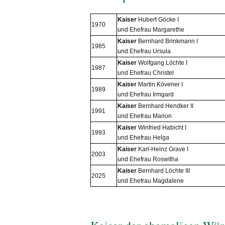
Kaiser
Hubert Göcke I
1970
und Ehefrau Margarethe
Kaiser
Bernhard Brinkmann I
1985
und Ehefrau Ursula
Kaiser
Wolfgang Löchte I
1987
und Ehefrau Christel
Kaiser
Martin Kövener I
1989
und Ehefrau Irmgard
Kaiser
Bernhard Hendker II
1991
und Ehefrau Marion
Kaiser
Winfried Habicht I
1993
und Ehefrau Helga
Kaiser
Karl-Heinz Grave I
2003
und Ehefrau Roswitha
Kaiser
Bernhard Löchte III
2025
und Ehefrau Magdalene