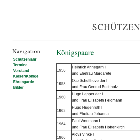
SCHÜTZEN
Navigation
Königspaare
Schützenjahr
Termine
Heinrich Annegarn I
1956
Vorstand
und Ehefrau Margarete
Kaiser/Könige
Otto Schellhove der I
Ehrengarde
1958
und Frau Gertrud Buchholz
Bilder
Hugo Lepper der I
1960
und Frau Elisabeth Feldmann
Hugo Hugenroth I
1962
und Ehefrau Johanna
Paul Wortmann I
1964
und Frau Elisabeth Hohenkirch
Aloys Vinke I
1966