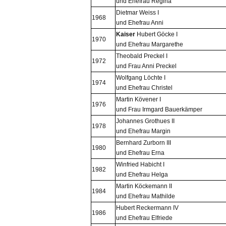
und Ehefrau Regina
Dietmar Weiss I
1968
und Ehefrau Anni
Kaiser
Hubert Göcke I
1970
und Ehefrau Margarethe
Theobald Preckel I
1972
und Frau Anni Preckel
Wolfgang Löchte I
1974
und Ehefrau Christel
Martin Kövener I
1976
und Frau Irmgard Bauerkämper
Johannes Grothues II
1978
und Ehefrau Margin
Bernhard Zurborn III
1980
und Ehefrau Erna
Winfried Habicht I
1982
und Ehefrau Helga
Martin Köckemann II
1984
und Ehefrau Mathilde
Hubert Reckermann IV
1986
und Ehefrau Elfriede