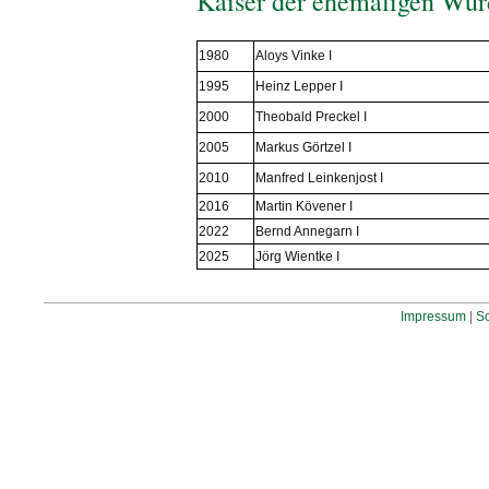
Kaiser der ehemaligen Wür
1980
Aloys Vinke I
1995
Heinz Lepper I
2000
Theobald Preckel I
2005
Markus Görtzel I
2010
Manfred Leinkenjost I
2016
Martin Kövener I
2022
Bernd Annegarn I
2025
Jörg Wientke I
Impressum
|
S