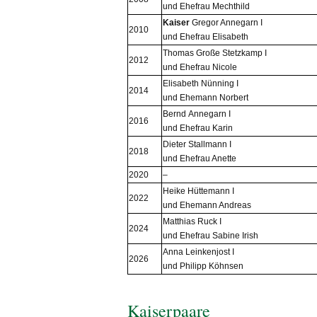
und Ehefrau Mechthild
Kaiser
Gregor Annegarn I
2010
und Ehefrau Elisabeth
Thomas Große Stetzkamp I
2012
und Ehefrau Nicole
Elisabeth Nünning I
2014
und Ehemann Norbert
Bernd Annegarn I
2016
und Ehefrau Karin
Dieter Stallmann I
2018
und Ehefrau Anette
2020
–
Heike Hüttemann I
2022
und Ehemann Andreas
Matthias Ruck I
2024
und Ehefrau Sabine Irish
Anna Leinkenjost I
2026
und Philipp Köhnsen
Kaiserpaare