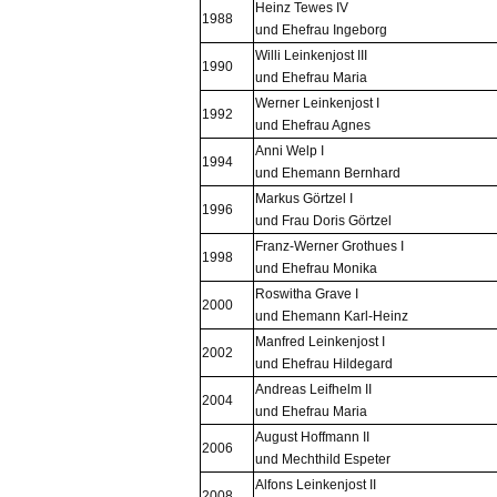
Heinz Tewes IV
1988
und Ehefrau Ingeborg
Willi Leinkenjost III
1990
und Ehefrau Maria
Werner Leinkenjost I
1992
und Ehefrau Agnes
Anni Welp I
1994
und Ehemann Bernhard
Markus Görtzel I
1996
und Frau Doris Görtzel
Franz-Werner Grothues I
1998
und Ehefrau Monika
Roswitha Grave I
2000
und Ehemann Karl-Heinz
Manfred Leinkenjost I
2002
und Ehefrau Hildegard
Andreas Leifhelm II
2004
und Ehefrau Maria
August Hoffmann II
2006
und Mechthild Espeter
Alfons Leinkenjost II
2008