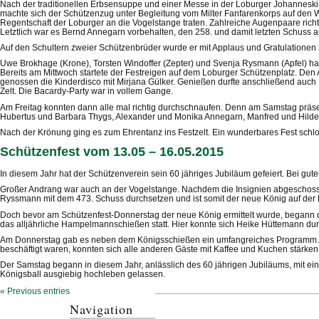
Nach der traditionellen Erbsensuppe und einer Messe in der Loburger Johannes
machte sich der Schützenzug unter Begleitung vom Milter Fanfarenkorps auf den We
Regentschaft der Loburger an die Vogelstange traten. Zahlreiche Augenpaare rich
Letztlich war es Bernd Annegarn vorbehalten, den 258. und damit letzten Schuss 
Auf den Schultern zweier Schützenbrüder wurde er mit Applaus und Gratulationen 
Uwe Brokhage (Krone), Torsten Windoffer (Zepter) und Svenja Rysmann (Apfel) hal
Bereits am Mittwoch startete der Festreigen auf dem Loburger Schützenplatz. Den
genossen die Kinderdisco mit Mirjana Gülker. Genießen durfte anschließend auc
Zelt. Die Bacardy-Party war in vollem Gange.
Am Freitag konnten dann alle mal richtig durchschnaufen. Denn am Samstag präsen
Hubertus und Barbara Thygs, Alexander und Monika Annegarn, Manfred und Hildega
Nach der Krönung ging es zum Ehrentanz ins Festzelt. Ein wunderbares Fest schlo
Schützenfest vom 13.05 – 16.05.2015
In diesem Jahr hat der Schützenverein sein 60 jähriges Jubiläum gefeiert. Bei gut
Großer Andrang war auch an der Vogelstange. Nachdem die Insignien abgeschosse
Ryssmann mit dem 473. Schuss durchsetzen und ist somit der neue König auf der 
Doch bevor am Schützenfest-Donnerstag der neue König ermittelt wurde, begann das 
das alljährliche Hampelmannschießen statt. Hier konnte sich Heike Hüttemann du
Am Donnerstag gab es neben dem Königsschießen ein umfangreiches Programm. Fü
beschäftigt waren, konnten sich alle anderen Gäste mit Kaffee und Kuchen stärke
Der Samstag begann in diesem Jahr, anlässlich des 60 jährigen Jubiläums, mit 
Königsball ausgiebig hochleben gelassen.
« Previous entries
Navigation