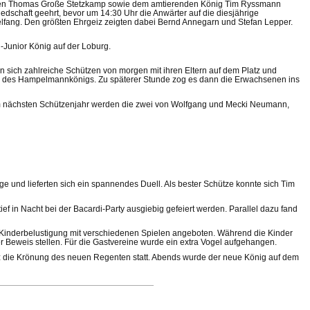
zenden Thomas Große Stetzkamp sowie dem amtierenden König Tim Ryssmann
edschaft geehrt, bevor um 14:30 Uhr die Anwärter auf die diesjährige
elfang. Den größten Ehrgeiz zeigten dabei Bernd Annegarn und Stefan Lepper.
-Junior König auf der Loburg.
n sich zahlreiche Schützen von morgen mit ihren Eltern auf dem Platz und
de des Hampelmannkönigs. Zu späterer Stunde zog es dann die Erwachsenen ins
t. Im nächsten Schützenjahr werden die zwei von Wolfgang und Mecki Neumann,
und lieferten sich ein spannendes Duell. Als bester Schütze konnte sich Tim
f in Nacht bei der Bacardi-Party ausgiebig gefeiert werden. Parallel dazu fand
Kinderbelustigung mit verschiedenen Spielen angeboten. Während die Kinder
 Beweis stellen. Für die Gastvereine wurde ein extra Vogel aufgehangen.
z die Krönung des neuen Regenten statt. Abends wurde der neue König auf dem