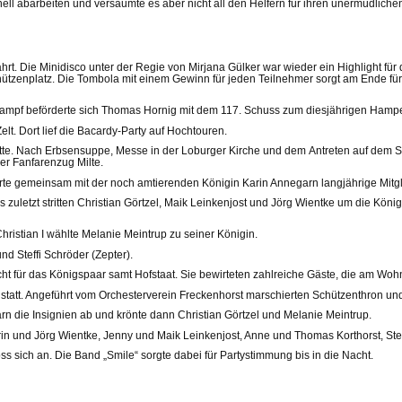
 abarbeiten und versäumte es aber nicht all den Helfern für ihren unermüdlichen
hrt. Die Minidisco unter der Regie von Mirjana Gülker war wieder ein Highlight für 
ützenplatz. Die Tombola mit einem Gewinn für jeden Teilnehmer sorgt am Ende für 
mpf beförderte sich Thomas Hornig mit dem 117. Schuss zum diesjährigen Hamp
t. Dort lief die Bacardy-Party auf Hochtouren.
ette. Nach Erbsensuppe, Messe in der Loburger Kirche und dem Antreten auf dem S
er Fanfarenzug Milte.
te gemeinsam mit der noch amtierenden Königin Karin Annegarn langjährige Mitgl
uletzt stritten Christian Görtzel, Maik Leinkenjost und Jörg Wientke um die Köni
ristian I wählte Melanie Meintrup zu seiner Königin.
d Steffi Schröder (Zepter).
icht für das Königspaar samt Hofstaat. Sie bewirteten zahlreiche Gäste, die am W
statt. Angeführt vom Orchesterverein Freckenhorst marschierten Schützenthron un
 die Insignien ab und krönte dann Christian Görtzel und Melanie Meintrup.
rin und Jörg Wientke, Jenny und Maik Leinkenjost, Anne und Thomas Korthorst, Ste
s sich an. Die Band „Smile“ sorgte dabei für Partystimmung bis in die Nacht.