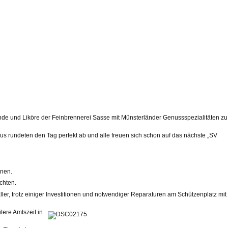
nde und Liköre der Feinbrennerei Sasse mit Münsterländer Genussspezialitäten zu
s rundeten den Tag perfekt ab und alle freuen sich schon auf das nächste „SV
nnen.
chten.
r, trotz einiger Investitionen und notwendiger Reparaturen am Schützenplatz mit
ere Amtszeit in