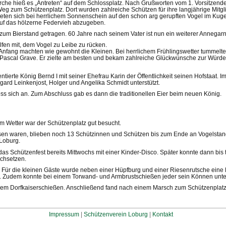
kirche hieß es „Antreten“ auf dem Schlossplatz. Nach Grußworten vom 1. Vorsit
g zum Schützenplatz. Dort wurden zahlreiche Schützen für ihre langjährige Mitgli
teten sich bei herrlichem Sonnenschein auf den schon arg gerupften Vogel im Kug
auf das hölzerne Federvieh abzugeben.
zum Bierstand getragen. 60 Jahre nach seinem Vater ist nun ein weiterer Annegarn
fen mit, dem Vogel zu Leibe zu rücken.
 Anfang machten wie gewohnt die Kleinen. Bei herrlichem Frühlingswetter tummelte
h Pascal Grave. Er zielte am besten und bekam zahlreiche Glückwünsche zur Wür
tierte König Bernd I mit seiner Ehefrau Karin der Öffentlichkeit seinen Hofstaa
rd Leinkenjost, Holger und Angelika Schmidt unterstützt.
ss sich an. Zum Abschluss gab es dann die traditionellen Eier beim neuen König.
em Wetter war der Schützenplatz gut besucht.
n waren, blieben noch 13 Schützinnen und Schützen bis zum Ende an Vogelstange 
Loburg.
Schützenfest bereits Mittwochs mit einer Kinder-Disco. Später konnte dann bis tie
rchsetzen.
r die kleinen Gäste wurde neben einer Hüpfburg und einer Riesenrutsche eine 
n. Zudem konnte bei einem Torwand- und Armbrustschießen jeder sein Können unter
einem Dorfkaiserschießen. Anschließend fand nach einem Marsch zum Schützenplat
Impressum
|
Schützenverein Loburg
|
Kontakt