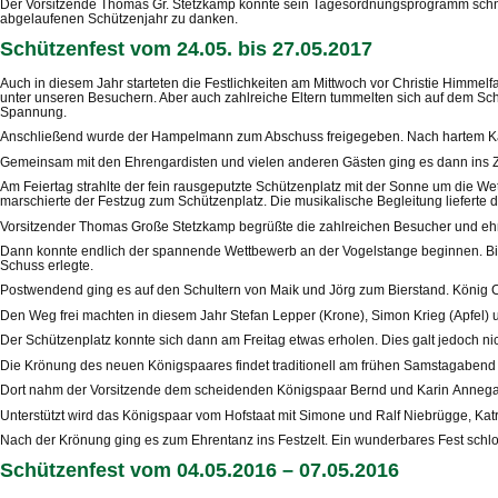
Der Vorsitzende Thomas Gr. Stetzkamp konnte sein Tagesordnungsprogramm schnell
abgelaufenen Schützenjahr zu danken.
Schützenfest vom 24.05. bis 27.05.2017
Auch in diesem Jahr starteten die Festlichkeiten am Mittwoch vor Christie Himmelfa
unter unseren Besuchern. Aber auch zahlreiche Eltern tummelten sich auf dem Sch
Spannung.
Anschließend wurde der Hampelmann zum Abschuss freigegeben. Nach hartem Ka
Gemeinsam mit den Ehrengardisten und vielen anderen Gästen ging es dann ins Zel
Am Feiertag strahlte der fein rausgeputzte Schützenplatz mit der Sonne um die W
marschierte der Festzug zum Schützenplatz. Die musikalische Begleitung lieferte d
Vorsitzender Thomas Große Stetzkamp begrüßte die zahlreichen Besucher und ehr
Dann konnte endlich der spannende Wettbewerb an der Vogelstange beginnen. Bis z
Schuss erlegte.
Postwendend ging es auf den Schultern von Maik und Jörg zum Bierstand. König Ch
Den Weg frei machten in diesem Jahr Stefan Lepper (Krone), Simon Krieg (Apfel) un
Der Schützenplatz konnte sich dann am Freitag etwas erholen. Dies galt jedoch n
Die Krönung des neuen Königspaares findet traditionell am frühen Samstagabend 
Dort nahm der Vorsitzende dem scheidenden Königspaar Bernd und Karin Annegarn
Unterstützt wird das Königspaar vom Hofstaat mit Simone und Ralf Niebrügge, Kat
Nach der Krönung ging es zum Ehrentanz ins Festzelt. Ein wunderbares Fest schlos
Schützenfest vom 04.05.2016 – 07.05.2016