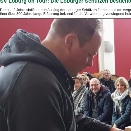
SV Loburg on Tour: Die Loburger Schützen besucht
Der alle 2 Jahre stattfindende Ausflug der Loburger Schützen führte diese am v
ihrer über 300 Jahre lange Erfahrung bekannt für die Verwendung vorwiegend heim