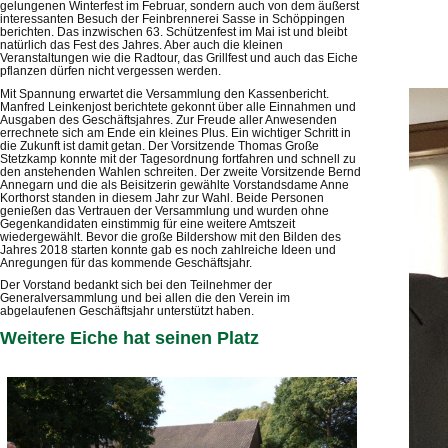
gelungenen Winterfest im Februar, sondern auch von dem äußerst
interessanten Besuch der Feinbrennerei Sasse in Schöppingen
berichten. Das inzwischen 63. Schützenfest im Mai ist und bleibt
natürlich das Fest des Jahres. Aber auch die kleinen
Veranstaltungen wie die Radtour, das Grillfest und auch das Eiche
pflanzen dürfen nicht vergessen werden.
Mit Spannung erwartet die Versammlung den Kassenbericht.
Manfred Leinkenjost berichtete gekonnt über alle Einnahmen und
Ausgaben des Geschäftsjahres. Zur Freude aller Anwesenden
errechnete sich am Ende ein kleines Plus. Ein wichtiger Schritt in
die Zukunft ist damit getan. Der Vorsitzende Thomas Große
Stetzkamp konnte mit der Tagesordnung fortfahren und schnell zu
den anstehenden Wahlen schreiten. Der zweite Vorsitzende Bernd
Annegarn und die als Beisitzerin gewählte Vorstandsdame Anne
Korthorst standen in diesem Jahr zur Wahl. Beide Personen
genießen das Vertrauen der Versammlung und wurden ohne
Gegenkandidaten einstimmig für eine weitere Amtszeit
wiedergewählt. Bevor die große Bildershow mit den Bilden des
Jahres 2018 starten konnte gab es noch zahlreiche Ideen und
Anregungen für das kommende Geschäftsjahr.
Der Vorstand bedankt sich bei den Teilnehmer der
Generalversammlung und bei allen die den Verein im
abgelaufenen Geschäftsjahr unterstützt haben.
Weitere Eiche hat seinen Platz