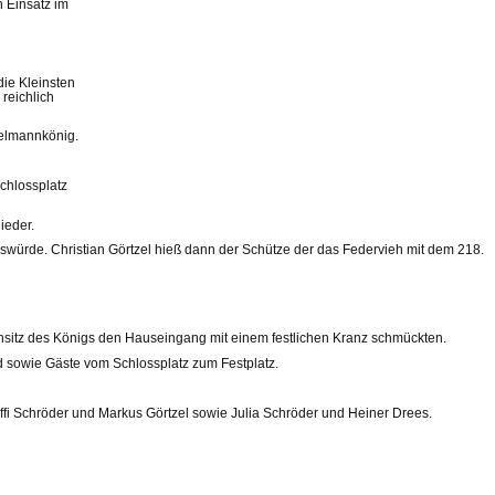
 Einsatz im
die Kleinsten
reichlich
elmannkönig.
chlossplatz
ieder.
gswürde. Christian Görtzel hieß dann der Schütze der das Federvieh mit dem 218.
ohnsitz des Königs den Hauseingang mit einem festlichen Kranz schmückten.
d sowie Gäste vom Schlossplatz zum Festplatz.
ffi Schröder und Markus Görtzel sowie Julia Schröder und Heiner Drees.