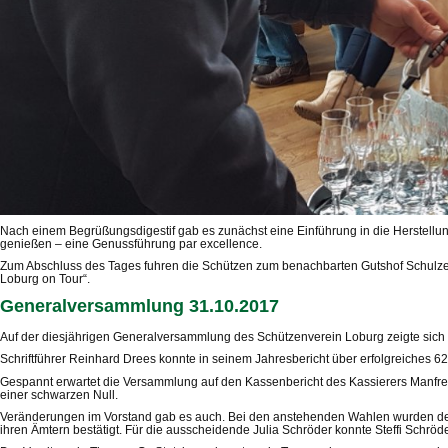
Nach einem Begrüßungsdigestif gab es zunächst eine Einführung in die Herstellu
genießen – eine Genussführung par excellence.
Zum Abschluss des Tages fuhren die Schützen zum benachbarten Gutshof Schulze Al
Loburg on Tour“.
Generalversammlung 31.10.2017
Auf der diesjährigen Generalversammlung des Schützenverein Loburg zeigte sich e
Schriftführer Reinhard Drees konnte in seinem Jahresbericht über erfolgreiches 6
Gespannt erwartet die Versammlung auf den Kassenbericht des Kassierers Manfred 
einer schwarzen Null.
Veränderungen im Vorstand gab es auch. Bei den anstehenden Wahlen wurden der V
ihren Ämtern bestätigt. Für die ausscheidende Julia Schröder konnte Steffi Schröd