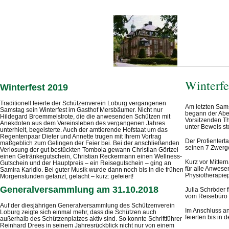
Winterfe
Winterfest 2019
Traditionell feierte der Schützenverein Loburg vergangenen
Am letzten Sams
Samstag sein Winterfest im Gasthof Mersbäumer. Nicht nur
begann der Abe
Hildegard Broemmelstrote, die die anwesenden Schützen mit
Vorsitzenden T
Anekdoten aus dem Vereinsleben des vergangenen Jahres
unter Beweis st
unterhielt, begeisterte. Auch der amtierende Hofstaat um das
Regentenpaar Dieter und Annette trugen mit Ihrem Vortrag
Der Profientert
maßgeblich zum Gelingen der Feier bei. Bei der anschließenden
seinen 7 Zwerg
Verlosung der gut bestückten Tombola gewann Christian Görtzel
einen Getränkegutschein, Christian Reckermann einen Wellness-
Kurz vor Mitter
Gutschein und der Hauptpreis – ein Reisegutschein – ging an
für alle Anwese
Samira Karidio. Bei guter Musik wurde dann noch bis in die frühen
Physiotherapiep
Morgenstunden getanzt, gelacht – kurz: gefeiert!
Generalversammlung am 31.10.2018
Julia Schröder 
vom Reisebüro
Auf der diesjährigen Generalversammlung des Schützenverein
Im Anschluss an
Loburg zeigte sich einmal mehr, dass die Schützen auch
feierten bis in
außerhalb des Schützenplatzes aktiv sind. So konnte Schriftführer
Reinhard Drees in seinem Jahresrückblick nicht nur von einem