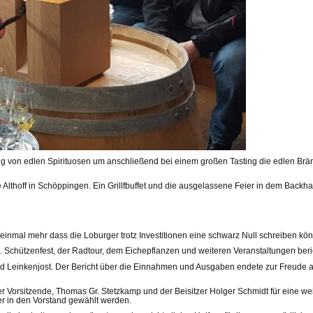
ng von edlen Spirituosen um anschließend bei einem großen Tasting die edlen Brä
thoff in Schöppingen. Ein Grillfbuffet und die ausgelassene Feier in dem Backhau
inmal mehr dass die Loburger trotz Investitionen eine schwarz Null schreiben kö
2. Schützenfest, der Radtour, dem Eichepflanzen und weiteren Veranstaltungen beri
Leinkenjost. Der Bericht über die Einnahmen und Ausgaben endete zur Freude alle
orsitzende, Thomas Gr. Stetzkamp und der Beisitzer Holger Schmidt für eine weit
er in den Vorstand gewählt werden.