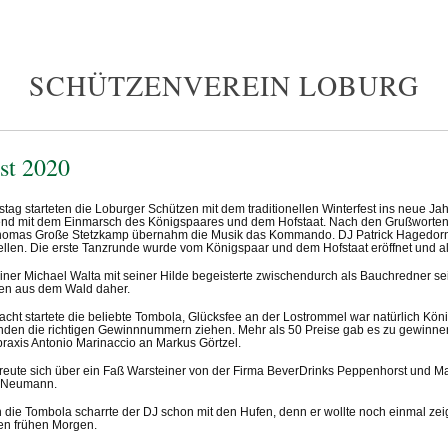
SCHÜTZENVEREIN LOBURG
st 2020
tag starteten die Loburger Schützen mit dem traditionellen Winterfest ins neue Ja
nd mit dem Einmarsch des Königspaares und dem Hofstaat. Nach den Grußworten
homas Große Stetzkamp übernahm die Musik das Kommando. DJ Patrick Hagedorn 
ellen. Die erste Tanzrunde wurde vom Königspaar und dem Hofstaat eröffnet und al
ainer Michael Walta mit seiner Hilde begeisterte zwischendurch als Bauchredner s
en aus dem Wald daher.
nacht startete die beliebte Tombola, Glücksfee an der Lostrommel war natürlich Kön
nden die richtigen Gewinnnummern ziehen. Mehr als 50 Preise gab es zu gewinnen
raxis Antonio Marinaccio an Markus Görtzel.
freute sich über ein Faß Warsteiner von der Firma BeverDrinks Peppenhorst und 
 Neumann.
 die Tombola scharrte der DJ schon mit den Hufen, denn er wollte noch einmal ze
 den frühen Morgen.